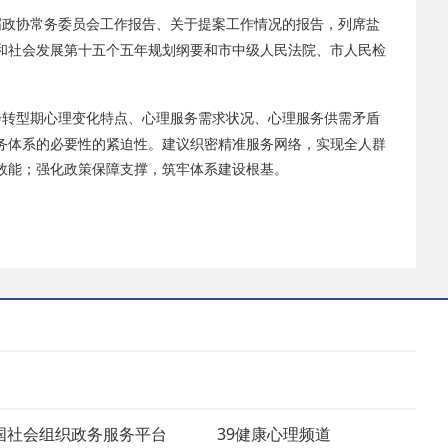
届
政协
常务委员会工作报告、关于提案工作情况的报告，列席盐
和社会发展第十五个五年规划纲要和
市中级人民法院、市人民检
会转型期心理变化特点、心理服务需求状况、心理服务供需矛盾
务体系的必要性的紧迫性。建议织密精准服务网络，实现全人群
效能；强化政策保障支撑，筑牢体系建设根基。
国社会组织政务服务平台
39健康心理频道